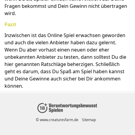
Fragen bekommst und Dein Gewinn nicht übertragen
wird.
Fazit
Inzwischen ist das Online Spiel erwachsen geworden
und auch die vielen Anbieter haben dazu gelernt.
Wenn Du aber vorhast einen neuen oder eher
unbekannten Anbieter zu testen, dann solltest Du die
hier genannten Ratschläge beherzigen. Schließlich
geht es darum, dass Du Spaß am Spiel haben kannst
und Deine Gewinne auch sicher bei Dir ankommen
können.
© www.creaturesfarm.de
Sitemap