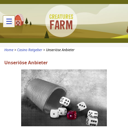
☰
Home
Casino Ratgeber
Unseriöse Anbieter
Unseriöse Anbieter